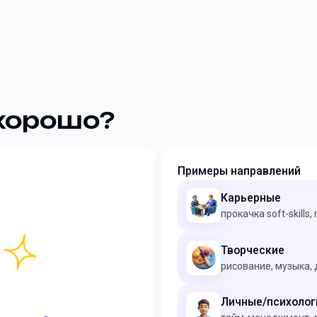
 хорошо?
Примеры направлений
Карьерные
прокачка soft-skill
Творческие
рисование, музыка,
Личные/психолог